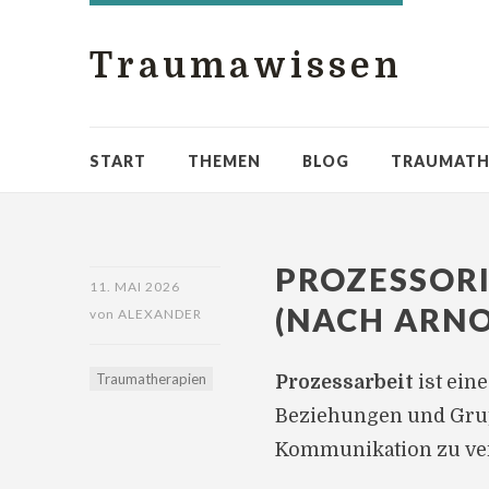
Traumawissen
START
THEMEN
BLOG
TRAUMATH
PROZESSORI
11. MAI 2026
(NACH ARNO
von
ALEXANDER
Traumatherapien
Prozessarbeit
ist ein
Beziehungen und Grupp
Kommunikation zu ver