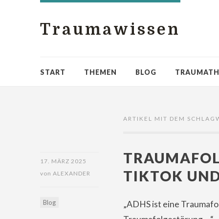
Traumawissen
START
THEMEN
BLOG
TRAUMATH
ARTIKEL MIT DEM SCHLAG
TRAUMAFOL
17. MÄRZ 2025
TIKTOK UND
von
ALEXANDER
Blog
„ADHS ist eine Traumafolg