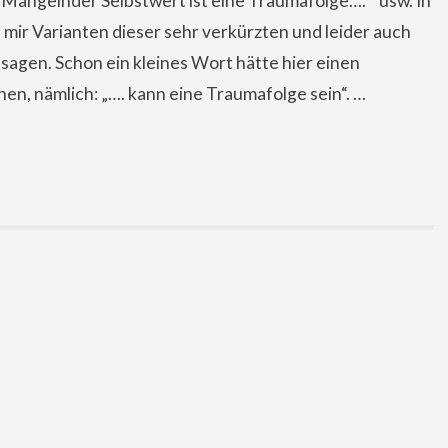
Mangelnder Selbstwert ist eine Traumafolge…. “ usw. In
mir Varianten dieser sehr verkürzten und leider auch
sagen. Schon ein kleines Wort hätte hier einen
n, nämlich: „…. kann eine Traumafolge sein“. …