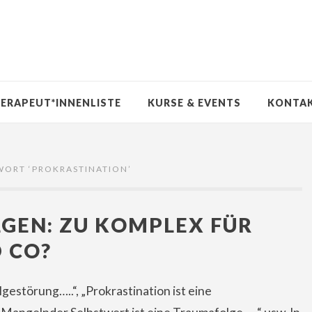
ERAPEUT*INNENLISTE
KURSE & EVENTS
KONTA
WORT ‘
PROKRASTINATION
’
GEN: ZU KOMPLEX FÜR
 CO?
estörung…..“, „Prokrastination ist eine