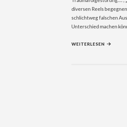
Traumafolgestörung….“, „
diversen Reels begegnen 
schlichtweg falschen Aus
Unterschied machen könne
WEITERLESEN