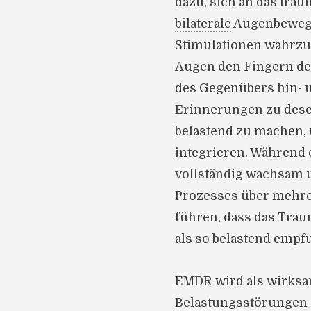
dazu, sich an das trau
bilaterale
Augenbewegu
Stimulationen wahrzun
Augen den Fingern der
des Gegenübers hin- un
Erinnerungen zu desen
belastend zu machen, 
integrieren. Während d
vollständig wachsam 
Prozesses über mehrer
führen, dass das Trau
als so belastend emp
EMDR wird als wirks
Belastungsstörungen (