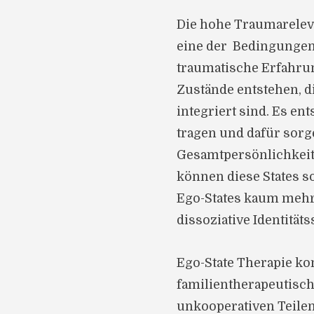
Die hohe Traumareleva
eine der Bedingungen 
traumatische Erfahrun
Zustände entstehen, d
integriert sind. Es en
tragen und dafür sorge
Gesamtpersönlichkeit 
können diese States so
Ego-States kaum mehr
dissoziative Identität
Ego-State Therapie ko
familientherapeutisc
unkooperativen Teilen